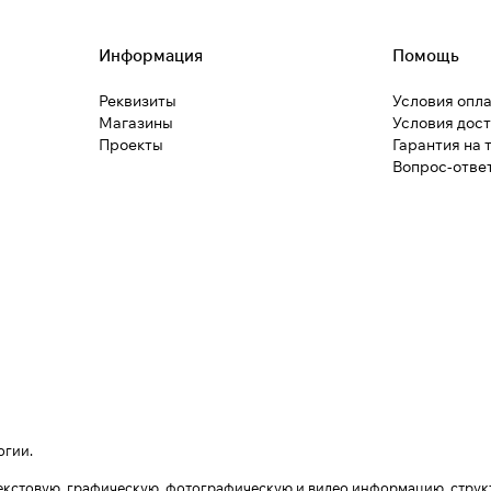
Информация
Помощь
Реквизиты
Условия опл
Магазины
Условия дос
Проекты
Гарантия на 
Вопрос-отве
огии
.
) текстовую, графическую, фотографическую и видео информацию, стру