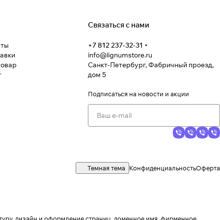
Связаться с нами
аты
+7 812 237-32-31
тавки
info@lignumstore.ru
товар
Санкт-Петербург, Фабричный проезд,
т
дом 5
Подписаться
на новости и акции
Темная тема
Конфиденциальность
Оферта
ктуру, дизайн и оформление страниц, доменное имя, фирменное