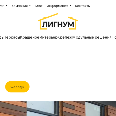
уги
Компания
Блог
Информация
Контакты
ды
Террасы
Крашеное
Интерьер
Крепеж
Модульные решения
П
Фасады